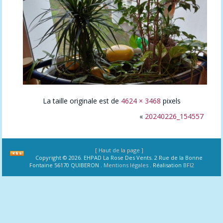
La taille originale est de
4624 × 3468
pixels
«
20240226_154557
[ Haut de la page ]
Copyright © 2026. EHPAD La Rose Des Vents. 2 Rue de la Bonne
Fontaine 56170 QUIBERON .
Mentions légales
. Réalisation
BFI2