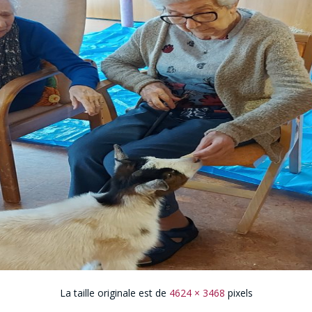
La taille originale est de
4624 × 3468
pixels