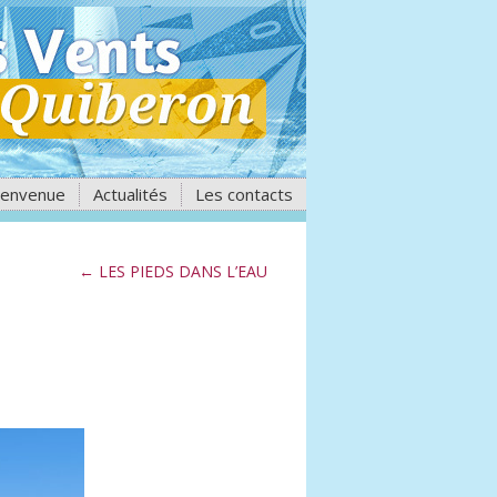
ienvenue
Actualités
Les contacts
←
LES PIEDS DANS L’EAU