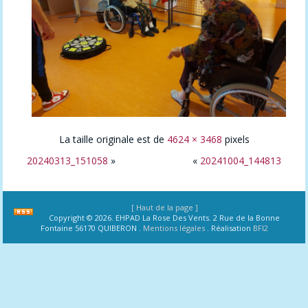
La taille originale est de
4624 × 3468
pixels
20240313_151058
»
«
20241004_144813
[ Haut de la page ]
Copyright © 2026. EHPAD La Rose Des Vents. 2 Rue de la Bonne
Fontaine 56170 QUIBERON .
Mentions légales
. Réalisation
BFI2