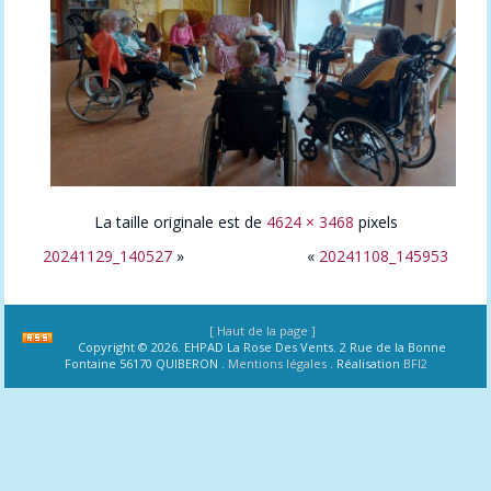
La taille originale est de
4624 × 3468
pixels
20241129_140527
»
«
20241108_145953
[ Haut de la page ]
Copyright © 2026. EHPAD La Rose Des Vents. 2 Rue de la Bonne
Fontaine 56170 QUIBERON .
Mentions légales
. Réalisation
BFI2