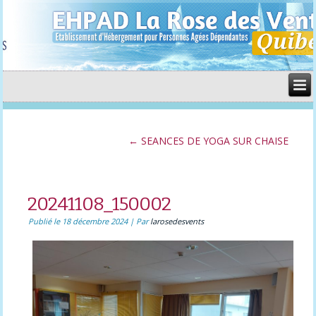
←
SEANCES DE YOGA SUR CHAISE
20241108_150002
Publié le
18 décembre 2024
|
Par
larosedesvents