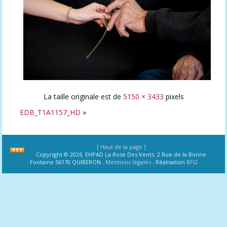
La taille originale est de
5150 × 3433
pixels
EDB_T1A1157_HD
»
[ Haut de la page ]
Copyright © 2026. EHPAD La Rose Des Vents. 2 Rue de la Bonne
Fontaine 56170 QUIBERON .
Mentions légales
. Réalisation
BFI2