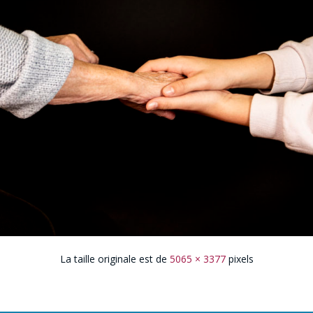
La taille originale est de
5065 × 3377
pixels