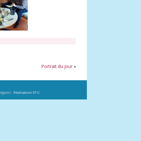
Portrait du jour
»
légales
. Réalisation
BFI2