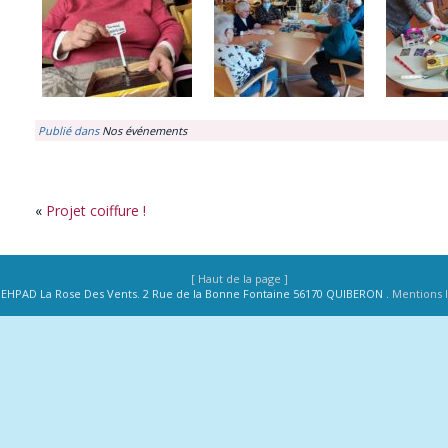
Publié dans
Nos événements
«
Projet coiffure !
[ Haut de la page ]
. EHPAD La Rose Des Vents. 2 Rue de la Bonne Fontaine 56170 QUIBERON .
Mentions 