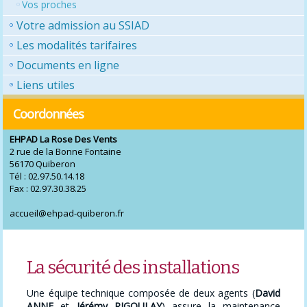
Vos proches
Votre admission au SSIAD
Les modalités tarifaires
Documents en ligne
Liens utiles
Coordonnées
EHPAD La Rose Des Vents
2 rue de la Bonne Fontaine
56170 Quiberon
Tél : 02.97.50.14.18
Fax : 02.97.30.38.25
accueil@ehpad-quiberon.fr
La sécurité des installations
Une équipe technique composée de deux agents (
David
ANNE
et
Jérémy RIGOULAY
) assure la maintenance