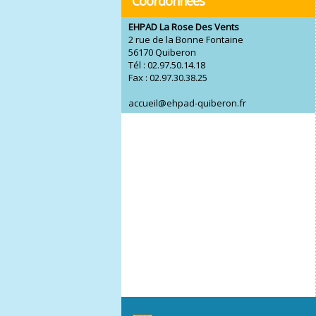
Coordonnées
EHPAD La Rose Des Vents
2 rue de la Bonne Fontaine
56170 Quiberon
Tél : 02.97.50.14.18
Fax : 02.97.30.38.25
accueil@ehpad-quiberon.fr